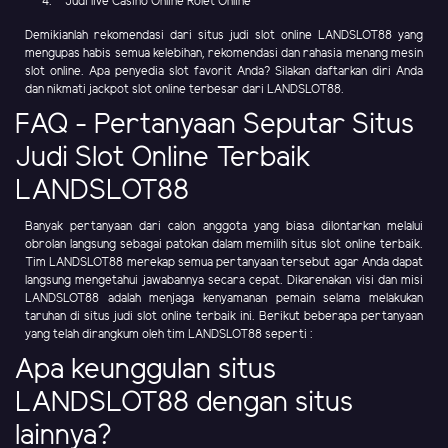
Judi live Casino Online Rolet Online
Demikianlah rekomendasi dari situs judi slot online LANDSLOT88 yang
mengupas habis semua kelebihan, rekomendasi dan rahasia menang mesin
slot online. Apa penyedia slot favorit Anda? Silakan daftarkan diri Anda
dan nikmati jackpot slot online terbesar dari LANDSLOT88.
FAQ - Pertanyaan Seputar Situs
Judi Slot Online Terbaik
LANDSLOT88
Banyak pertanyaan dari calon anggota yang biasa dilontarkan melalui
obrolan langsung sebagai patokan dalam memilih situs slot online terbaik.
Tim LANDSLOT88 merekap semua pertanyaan tersebut agar Anda dapat
langsung mengetahui jawabannya secara cepat. Dikarenakan visi dan misi
LANDSLOT88 adalah menjaga kenyamanan pemain selama melakukan
taruhan di situs judi slot online terbaik ini. Berikut beberapa pertanyaan
yang telah dirangkum oleh tim LANDSLOT88 seperti :
Apa keunggulan situs
LANDSLOT88 dengan situs
lainnya?