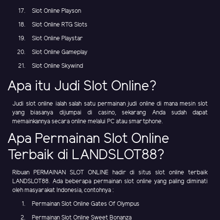
Slot Online Playson
Slot Online RTG Slots
Slot Online Playstar
Slot Online Gameplay
Slot Online Skywind
Apa itu Judi Slot Online?
Judi slot online ialah salah satu permainan judi online di mana mesin slot
yang biasanya dijumpai di casino, sekarang Anda sudah dapat
memainkannya secara online melalui PC atau smartphone.
Apa Permainan Slot Online
Terbaik di LANDSLOT88?
Ribuan PERMAINAN SLOT ONLINE hadir di situs slot online terbaik
LANDSLOT88. Ada beberapa permainan slot online yang paling diminati
oleh masyarakat Indonesia, contohnya :
Permainan Slot Online Gates Of Olympus
Permainan Slot Online Sweet Bonanza