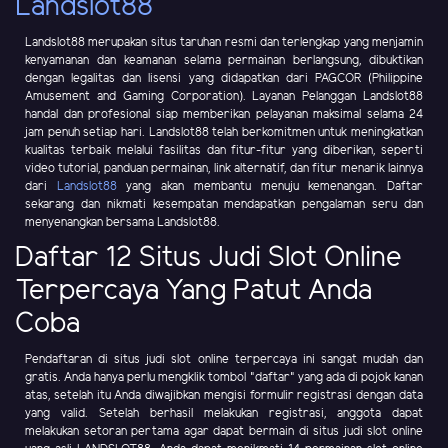
Landslot88
Landslot88 merupakan situs taruhan resmi dan terlengkap yang menjamin
kenyamanan dan keamanan selama permainan berlangsung, dibuktikan
dengan legalitas dan lisensi yang didapatkan dari PAGCOR (Philippine
Amusement and Gaming Corporation). Layanan Pelanggan Landslot88
handal dan profesional siap memberikan pelayanan maksimal selama 24
jam penuh setiap hari. Landslot88 telah berkomitmen untuk meningkatkan
kualitas terbaik melalui fasilitas dan fitur-fitur yang diberikan, seperti
video tutorial, panduan permainan, link alternatif, dan fitur menarik lainnya
dari
Landslot88
yang akan membantu menuju kemenangan. Daftar
sekarang dan nikmati kesempatan mendapatkan pengalaman seru dan
menyenangkan bersama Landslot88.
Daftar 12 Situs Judi Slot Online
Terpercaya Yang Patut Anda
Coba
Pendaftaran di situs judi slot online terpercaya ini sangat mudah dan
gratis. Anda hanya perlu mengklik tombol "daftar" yang ada di pojok kanan
atas, setelah itu Anda diwajibkan mengisi formulir registrasi dengan data
yang valid. Setelah berhasil melakukan registrasi, anggota dapat
melakukan setoran pertama agar dapat bermain di situs judi slot online