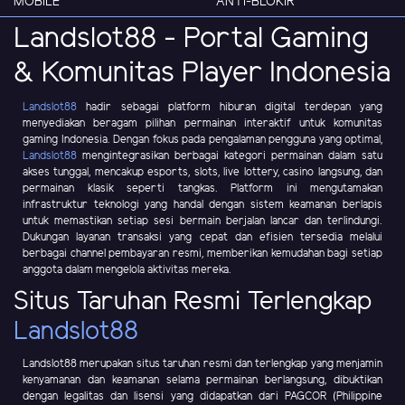
MOBILE
ANTI-BLOKIR
Landslot88 - Portal Gaming
& Komunitas Player Indonesia
Landslot88
hadir sebagai platform hiburan digital terdepan yang
menyediakan beragam pilihan permainan interaktif untuk komunitas
gaming Indonesia. Dengan fokus pada pengalaman pengguna yang optimal,
Landslot88
mengintegrasikan berbagai kategori permainan dalam satu
akses tunggal, mencakup esports, slots, live lottery, casino langsung, dan
permainan klasik seperti tangkas. Platform ini mengutamakan
infrastruktur teknologi yang handal dengan sistem keamanan berlapis
untuk memastikan setiap sesi bermain berjalan lancar dan terlindungi.
Dukungan layanan transaksi yang cepat dan efisien tersedia melalui
berbagai channel pembayaran resmi, memberikan kemudahan bagi setiap
anggota dalam mengelola aktivitas mereka.
Situs Taruhan Resmi Terlengkap
Landslot88
Landslot88 merupakan situs taruhan resmi dan terlengkap yang menjamin
kenyamanan dan keamanan selama permainan berlangsung, dibuktikan
dengan legalitas dan lisensi yang didapatkan dari PAGCOR (Philippine