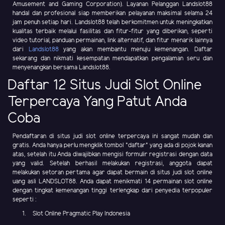
Amusement and Gaming Corporation). Layanan Pelanggan Landslot88
handal dan profesional siap memberikan pelayanan maksimal selama 24
jam penuh setiap hari. Landslot88 telah berkomitmen untuk meningkatkan
kualitas terbaik melalui fasilitas dan fitur-fitur yang diberikan, seperti
video tutorial, panduan permainan, link alternatif, dan fitur menarik lainnya
dari
Landslot88
yang akan membantu menuju kemenangan. Daftar
sekarang dan nikmati kesempatan mendapatkan pengalaman seru dan
menyenangkan bersama Landslot88.
Daftar 12 Situs Judi Slot Online
Terpercaya Yang Patut Anda
Coba
Pendaftaran di situs judi slot online terpercaya ini sangat mudah dan
gratis. Anda hanya perlu mengklik tombol "daftar" yang ada di pojok kanan
atas, setelah itu Anda diwajibkan mengisi formulir registrasi dengan data
yang valid. Setelah berhasil melakukan registrasi, anggota dapat
melakukan setoran pertama agar dapat bermain di situs judi slot online
uang asli LANDSLOT88. Anda dapat menikmati 14 permainan slot online
dengan tingkat kemenangan tinggi terlengkap dari penyedia terpopuler
seperti :
Slot Online Pragmatic Play Indonesia