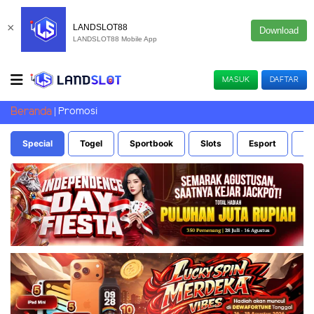
×
LANDSLOT88
Download
LANDSLOT88 Mobile App
MASUK
DAFTAR
Beranda
Promosi
Special
Togel
Sportbook
Slots
Esport
Li