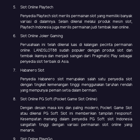
Slot Online Playtech
Penyedia Playtech slot merilis permainan slot yang memiliki banyak
variasi di dalamnya. Selain dikenal melalui produk mesin slot,
Playtech Indonesia juga merilis permainan judi tembak ikan online.
Slot Online Joker Gaming
Perusahaan ini telah dikenal luas di kalangan pecinta permainan
online. LANDSLOT88 sudah populer dengan produk slot dan
tembak ikannya dan menjadi saingan dari Pragmatic Play sebagai
penyedia slot terbaik di Asia.
Habanero Slot
Penyedia Habanero slot merupakan salah satu penyedia slot
dengan tingkat kemenangan tinggi menggunakan taruhan rendah
yang mempunyai pemain setia dalam bermain.
Slot Online PG Soft (Pocket Game Slot Online)
Dengan desain masa kini dan paling modern, Pocket Game Slot
atau dikenal PG Soft Slot ini memberikan tampilan responsif.
Kesempatan menang dalam penyedia PG Soft slot Indonesia
sangatlah tinggi dengan variasi permainan slot online yang
menarik.
Slot Online PlaynGo