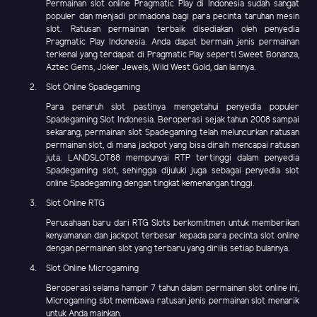
Permainan slot online Pragmatic Play di Indonesia sudah sangat
populer dan menjadi primadona bagi para pecinta taruhan mesin
slot. Ratusan permainan terbaik disediakan oleh penyedia
Pragmatic Play Indonesia. Anda dapat bermain jenis permainan
terkenal yang terdapat di Pragmatic Play seperti Sweet Bonanza,
Aztec Gems, Joker Jewels, Wild West Gold, dan lainnya.
Slot Online Spadegaming
Para penaruh slot pastinya mengetahui penyedia populer
Spadegaming Slot Indonesia. Beroperasi sejak tahun 2008 sampai
sekarang, permainan slot Spadegaming telah meluncurkan ratusan
permainan slot, di mana jackpot yang bisa diraih mencapai ratusan
juta. LANDSLOT88 mempunyai RTP tertinggi dalam penyedia
Spadegaming slot, sehingga dijuluki juga sebagai penyedia slot
online Spadegaming dengan tingkat kemenangan tinggi.
Slot Online RTG
Perusahaan baru dari RTG Slots berkomitmen untuk memberikan
kenyamanan dan jackpot terbesar kepada para pecinta slot online
dengan permainan slot yang terbaru yang dirilis setiap bulannya.
Slot Online Microgaming
Beroperasi selama hampir 7 tahun dalam permainan slot online ini,
Microgaming slot membawa ratusan jenis permainan slot menarik
untuk Anda mainkan.