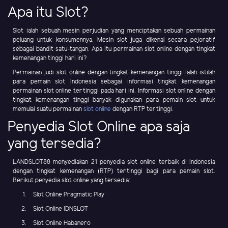
Apa itu Slot?
Slot ialah sebuah mesin perjudian yang menciptakan sebuah permainan
peluang untuk konsumennya. Mesin slot juga dikenal secara pejoratif
sebagai bandit satu-tangan. Apa itu permainan slot online dengan tingkat
kemenangan tinggi hari ini?
Permainan judi slot online dengan tingkat kemenangan tinggi ialah istilah
para pemain slot Indonesia sebagai informasi tingkat kemenangan
permainan slot online tertinggi pada hari ini. Informasi slot online dengan
tingkat kemenangan tinggi banyak digunakan para pemain slot untuk
memulai suatu permainan
slot online
dengan RTP tertinggi.
Penyedia Slot Online apa saja
yang tersedia?
LANDSLOT88 menyediakan 21 penyedia slot online terbaik di Indonesia
dengan tingkat kemenangan (RTP) tertinggi bagi para pemain slot.
Berikut penyedia slot online yang tersedia:
Slot Online Pragmatic Play
Slot Online IDNSLOT
Slot Online Habanero