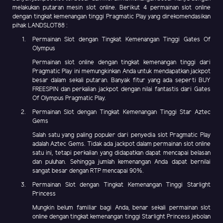
melakukan putaran mesin slot online. Berikut 4 permainan slot online
dengan tingkat kemenangan tinggi Pragmatic Play yang direkomendasikan
pihak LANDSLOT88 :
Permainan Slot dengan Tingkat Kemenangan Tinggi Gates Of
Olympus
Permainan slot online dengan tingkat kemenangan tinggi dari
Pragmatic Play ini memungkinkan Anda untuk mendapatkan jackpot
besar dalam sekali putaran. Banyak fitur yang ada seperti BUY
FREESPIN dan perkalian jackpot dengan nilai fantastis dari Gates
Of Olympus Pragmatic Play.
Permainan Slot dengan Tingkat Kemenangan Tinggi Star Aztec
Gems
Salah satu yang paling populer dari penyedia slot Pragmatic Play
adalah Aztec Gems. Tidak ada jackpot dalam permainan slot online
satu ini, tetapi perkalian yang didapatkan dapat mencapai belasan
dan puluhan. Sehingga jumlah kemenangan Anda dapat bernilai
sangat besar dengan RTP mencapai 90%.
Permainan Slot dengan Tingkat Kemenangan Tinggi Starlight
Princess
Mungkin belum familiar bagi Anda, benar sekali permainan slot
online dengan tingkat kemenangan tinggi Starlight Princess jebolan