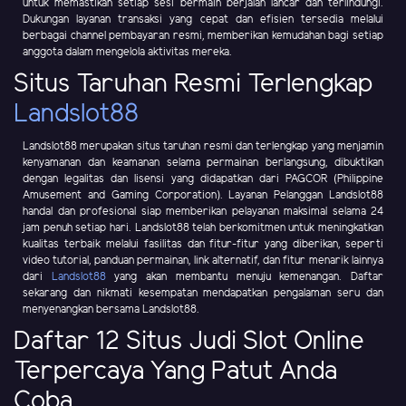
untuk memastikan setiap sesi bermain berjalan lancar dan terlindungi.
Dukungan layanan transaksi yang cepat dan efisien tersedia melalui
berbagai channel pembayaran resmi, memberikan kemudahan bagi setiap
anggota dalam mengelola aktivitas mereka.
Situs Taruhan Resmi Terlengkap
Landslot88
Landslot88 merupakan situs taruhan resmi dan terlengkap yang menjamin
kenyamanan dan keamanan selama permainan berlangsung, dibuktikan
dengan legalitas dan lisensi yang didapatkan dari PAGCOR (Philippine
Amusement and Gaming Corporation). Layanan Pelanggan Landslot88
handal dan profesional siap memberikan pelayanan maksimal selama 24
jam penuh setiap hari. Landslot88 telah berkomitmen untuk meningkatkan
kualitas terbaik melalui fasilitas dan fitur-fitur yang diberikan, seperti
video tutorial, panduan permainan, link alternatif, dan fitur menarik lainnya
dari
Landslot88
yang akan membantu menuju kemenangan. Daftar
sekarang dan nikmati kesempatan mendapatkan pengalaman seru dan
menyenangkan bersama Landslot88.
Daftar 12 Situs Judi Slot Online
Terpercaya Yang Patut Anda
Coba