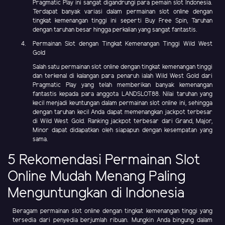
Pragmatic Play ini sangat digandrungi para pemain slot Indonesia.
Terdapat banyak variasi dalam permainan slot online dengan
tingkat kemenangan tinggi ini seperti Buy Free Spin, Taruhan
dengan taruhan besar hingga perkalian yang sangat fantastis.
Permainan Slot dengan Tingkat Kemenangan Tinggi Wild West
Gold
Salah satu permainan slot online dengan tingkat kemenangan tinggi
dan terkenal di kalangan para penaruh ialah Wild West Gold dari
Pragmatic Play yang telah memberikan banyak kemenangan
fantastis kepada para anggota LANDSLOT88. Nilai taruhan yang
kecil menjadi keuntungan dalam permainan slot online ini, sehingga
dengan taruhan kecil Anda dapat memenangkan jackpot terbesar
di Wild West Gold. Ranking jackpot terbesar dari Grand, Major,
Minor dapat didapatkan oleh siapapun dengan kesempatan yang
sama.
5 Rekomendasi Permainan Slot
Online Mudah Menang Paling
Menguntungkan di Indonesia
Beragam permainan slot online dengan tingkat kemenangan tinggi yang
tersedia dari penyedia berjumlah ribuan. Mungkin Anda bingung dalam