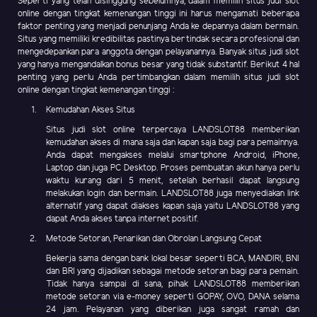
Seperti yang telah disinggung sebelumnya, dalam memilih situs judi slot
online dengan tingkat kemenangan tinggi ini harus mengamati beberapa
faktor penting yang menjadi penunjang Anda ke depannya dalam bermain.
Situs yang memiliki kredibilitas pastinya bertindak secara profesional dan
mengedepankan para anggota dengan pelayanannya. Banyak situs judi slot
yang hanya mengandalkan bonus besar yang tidak substantif. Berikut 4 hal
penting yang perlu Anda pertimbangkan dalam memilih situs judi slot
online dengan tingkat kemenangan tinggi :
Kemudahan Akses Situs
Situs judi slot online terpercaya LANDSLOT88 memberikan
kemudahan akses di mana saja dan kapan saja bagi para pemainnya.
Anda dapat mengakses melalui smartphone Android, iPhone,
Laptop dan juga PC Desktop. Proses pembuatan akun hanya perlu
waktu kurang dari 5 menit, setelah berhasil dapat langsung
melakukan login dan bermain. LANDSLOT88 juga menyediakan link
alternatif yang dapat diakses kapan saja yaitu LANDSLOT88 yang
dapat Anda akses tanpa internet positif.
Metode Setoran, Penarikan dan Obrolan Langsung Cepat
Bekerja sama dengan bank lokal besar seperti BCA, MANDIRI, BNI
dan BRI yang dijadikan sebagai metode setoran bagi para pemain.
Tidak hanya sampai di sana, pihak LANDSLOT88 memberikan
metode setoran via e-money seperti GOPAY, OVO, DANA selama
24 jam. Pelayanan yang diberikan juga sangat ramah dan