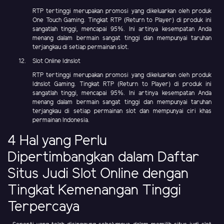
RTP tertinggi merupakan promosi yang dikeluarkan oleh produk
One Touch Gaming. Tingkat RTP (Return to Player) di produk ini
sangatlah tinggi, mencapai 95%. Ini artinya kesempatan Anda
menang dalam bermain sangat tinggi dan mempunyai taruhan
terjangkau di setiap permainan slot.
Slot Online Idnslot
RTP tertinggi merupakan promosi yang dikeluarkan oleh produk
Idnslot Gaming. Tingkat RTP (Return to Player) di produk ini
sangatlah tinggi, mencapai 95%. Ini artinya kesempatan Anda
menang dalam bermain sangat tinggi dan mempunyai taruhan
terjangkau di setiap permainan slot dan mempunyai ciri khas
permainan Indonesia.
4 Hal yang Perlu
Dipertimbangkan dalam Daftar
Situs Judi Slot Online dengan
Tingkat Kemenangan Tinggi
Terpercaya