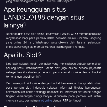
yang telah dirangkum oleh tim LANDSLOT88 seperti :
Apa keunggulan situs
LANDSLOT88 dengan situs
lainnya?
Berbeda dari situs slot online kebanyakan, LANDSLOT88 memprioritaskan
kenyamanan bagi para pemain dalam bermain melalui Obrolan Langsung
yang online 24 jam, Whatsapp yang dikelola oleh layanan pelanggan
profesional yang siap membantu Anda jika mengalami kendala.
Apa itu Slot?
Slot ialah sebuah mesin perjudian yang menciptakan sebuah permainan
peluang untuk konsumennya. Mesin slot juga dikenal secara pejoratif
sebagai bandit satu-tangan. Apa itu permainan slot online dengan tingkat
kemenangan tinggi hari ini?
Permainan judi slot online dengan tingkat kemenangan tinggi ialah istilah
para pemain slot Indonesia sebagai informasi tingkat kemenangan
permainan slot online tertinggi pada hari ini. Informasi slot online dengan
tingkat kemenangan tinggi banyak digunakan para pemain slot untuk
memulai suatu permainan
slot online
dengan RTP tertinggi.