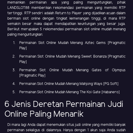
memainkan permainan apa yang paling menguntungkan, pihak
LANDSLOT88 memberikan rekomendasi permainan yang memiliki RTP
tertinggi. RTP sendiri adalah Return to Player yang dijadikan acuan dalam
bermain slot online dengan tingkat kemenangan tinggi, di mana RTP
semakin besar maka dapat mendapatkan keuntungan yang besar juga.
Berikut merupakan 5 rekomendasi permainan slot online mudah menang
paling menguntungkan:
Permainan Slot Online Mudah Menang Aztec Gems [Pragmatic
Play]
Permainan Slot Online Mudah Menang Sweet Bonanza [Pragmatic
Play]
Permainan Slot Online Mudah Menang Gates of Olympus
[Pragmatic Play]
Permainan Slot Online Mudah Menang Mahjong Ways [PG Soft]
Permainan Slot Online Mudah Menang The Koi Gate [Habanero]
6 Jenis Deretan Permainan Judi
Online Paling Menarik
Di mana lagi Anda dapat menemukan situs judi online yang memiliki banyak
permainan sekaligus di dalamnya. Hanya dengan 1 akun saja Anda sudah