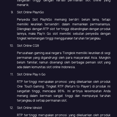
sangatlah tinggi dengan variasi permainan slot online yang
menarik.
Slot Online PlaynGo
Penyedia Slot PlayNGo memang berdiri belum lama, tetapi
memiliki keunikan tersendiri dalam memainkan permainannya.
Dilengkapi dengan RTP slot tertinggi dibandingkan dengan produk
lainnya, maka Play'n Go slot memiliki sebutan penyedia dengan
tingkat kemenangan tinggi menggunakan taruhan terjangkau.
Slot Online CQ9
Perusahaan gaming asal negara Tiongkok memiliki keunikan di segi
permainan yang digandrungi oleh para masyarakat Asia. Mungkin
belum familiar, namun disenangi oleh berbagai pemain slot yang
ada dalam komunitas slot online Indonesia.
Slot Online Play n Go
RTP tertinggi merupakan promosi yang dikeluarkan oleh produk
One Touch Gaming. Tingkat RTP (Return to Player) di produk ini
sangatlah tinggi, mencapai 95%. Ini artinya kesempatan Anda
menang dalam bermain sangat tinggi dan mempunyai taruhan
terjangkau di setiap permainan slot.
Slot Online Idnslot
RTP tertinggi merupakan promosi yang dikeluarkan oleh produk