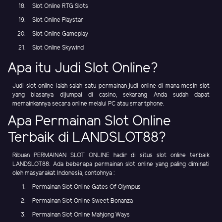
Slot Online RTG Slots
Slot Online Playstar
Slot Online Gameplay
Slot Online Skywind
Apa itu Judi Slot Online?
Judi slot online ialah salah satu permainan judi online di mana mesin slot
yang biasanya dijumpai di casino, sekarang Anda sudah dapat
memainkannya secara online melalui PC atau smartphone.
Apa Permainan Slot Online
Terbaik di LANDSLOT88?
Ribuan PERMAINAN SLOT ONLINE hadir di situs slot online terbaik
LANDSLOT88. Ada beberapa permainan slot online yang paling diminati
oleh masyarakat Indonesia, contohnya :
Permainan Slot Online Gates Of Olympus
Permainan Slot Online Sweet Bonanza
Permainan Slot Online Mahjong Ways