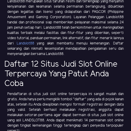
Landslot88 merupakan situs taruhan resmi dan terlengkap yang menjamin
kenyamanan dan keamanan selama permainan berlangsung, dibuktikan
dengan legalitas dan lisensi yang didapatkan dari PAGCOR (Philippine
Amusement and Gaming Corporation). Layanan Pelanggan Landslot88
handal dan profesional siap memberikan pelayanan maksimal selama 24
jam penuh setiap hari. Landslot88 telah berkomitmen untuk meningkatkan
kualitas terbaik melalui fasilitas dan fitur-fitur yang diberikan, seperti
video tutorial, panduan permainan, link alternatif, dan fitur menarik lainnya
dari
Landslot88
yang akan membantu menuju kemenangan. Daftar
sekarang dan nikmati kesempatan mendapatkan pengalaman seru dan
menyenangkan bersama Landslot88.
Daftar 12 Situs Judi Slot Online
Terpercaya Yang Patut Anda
Coba
Pendaftaran di situs judi slot online terpercaya ini sangat mudah dan
gratis. Anda hanya perlu mengklik tombol "daftar" yang ada di pojok kanan
atas, setelah itu Anda diwajibkan mengisi formulir registrasi dengan data
yang valid. Setelah berhasil melakukan registrasi, anggota dapat
melakukan setoran pertama agar dapat bermain di situs judi slot online
uang asli LANDSLOT88. Anda dapat menikmati 14 permainan slot online
dengan tingkat kemenangan tinggi terlengkap dari penyedia terpopuler
seperti :