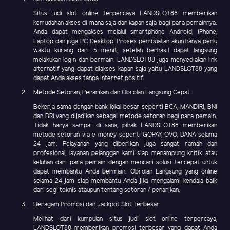
Situs judi slot online terpercaya LANDSLOT88 memberikan
kemudahan akses di mana saja dan kapan saja bagi para pemainnya.
Anda dapat mengakses melalui smartphone Android, iPhone,
Laptop dan juga PC Desktop. Proses pembuatan akun hanya perlu
waktu kurang dari 5 menit, setelah berhasil dapat langsung
melakukan login dan bermain. LANDSLOT88 juga menyediakan link
alternatif yang dapat diakses kapan saja yaitu LANDSLOT88 yang
dapat Anda akses tanpa internet positif.
Metode Setoran, Penarikan dan Obrolan Langsung Cepat
Bekerja sama dengan bank lokal besar seperti BCA, MANDIRI, BNI
dan BRI yang dijadikan sebagai metode setoran bagi para pemain.
Tidak hanya sampai di sana, pihak LANDSLOT88 memberikan
metode setoran via e-money seperti GOPAY, OVO, DANA selama
24 jam. Pelayanan yang diberikan juga sangat ramah dan
profesional, layanan pelanggan kami siap menampung kritik atau
keluhan dari para pemain dengan mencari solusi tercepat untuk
dapat membantu Anda bermain. Obrolan Langsung yang online
selama 24 jam siap membantu Anda jika mengalami kendala baik
dari segi teknis ataupun tentang setoran / penarikan.
Beragam Promosi dan Jackpot Slot Terbesar
Melihat dari kumpulan situs judi slot online terpercaya,
LANDSLOT88 memberikan promosi terbesar yang dapat Anda