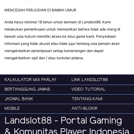
MENCEGAH PERJUDIAN DI BAWAH UMUR
Anda harus minimal 18 tahun untuk bermain di Landslot88. Kami
melakukan pemeriksaan untuk memastikan bahwa tidak ada orang di
bawah usia hukum memiliki akses ke situs game kami. Penyediaan
informasi yang tidak akurat atau tidak jujur tentang usia pemain akan
mengakibatkan perampasan setiap kemenangan dan dapat
mengakibatkan sipil dan / atau tuntutan pidana.
KALKULATOR MIX PARLAY
LINK LANDSLOT88
BERTANGGUNG JAWAB
VIDEO TUTORIAL
JADWAL BANK
TENTANG KAMI
MOBILE
ANTI-BLOKIR
Landslot88 - Portal Gaming
& Komunitas Player Indonesia