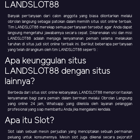
LANDSLOT88
Banyak pertanyaan dari calon anggota yang biasa dilontarkan melalui
obrolan langsung sebagai patokan dalam memilih situs slot online terbaik.
Tim LANDSLOT88 merekap semua pertanyaan tersebut agar Anda dapat
langsung mengetahui jawabannya secara cepat. Dikarenakan visi dan misi
LANDSLOT88 adalah menjaga kenyamanan pemain selama melakukan
taruhan di situs judi slot online terbaik ini. Berikut beberapa pertanyaan
yang telah dirangkum oleh tim LANDSLOT88 seperti :
Apa keunggulan situs
LANDSLOT88 dengan situs
lainnya?
Berbeda dari situs slot online kebanyakan, LANDSLOT88 memprioritaskan
kenyamanan bagi para pemain dalam bermain melalui Obrolan Langsung
yang online 24 jam, Whatsapp yang dikelola oleh layanan pelanggan
profesional yang siap membantu Anda jika mengalami kendala.
Apa itu Slot?
Slot ialah sebuah mesin perjudian yang menciptakan sebuah permainan
peluang untuk konsumennya. Mesin slot juga dikenal secara pejoratif