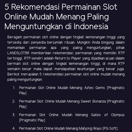
5 Rekomendasi Permainan Slot
Online Mudah Menang Paling
Menguntungkan di Indonesia
Beragam permainan slot online dengan tingkat kemenangan tinggi yang
tersedia dari penyedia berjumlah ribuan. Mungkin Anda bingung dalam
memainkan permainan apa yang paling menguntungkan, pihak
LANDSLOT88 memberikan rekomendasi permainan yang memiliki RTP
tertinggi. RTP sendiri adalah Return to Player yang dijadikan acuan dalam
bermain slot online dengan tingkat kemenangan tinggi, di mana RTP
semakin besar maka dapat mendapatkan keuntungan yang besar juga.
Berikut merupakan 5 rekomendasi permainan slot online mudah menang
paling menguntungkan:
Permainan Slot Online Mudah Menang Aztec Gems [Pragmatic
Play]
Permainan Slot Online Mudah Menang Sweet Bonanza [Pragmatic
Play]
Permainan Slot Online Mudah Menang Gates of Olympus
[Pragmatic Play]
Permainan Slot Online Mudah Menang Mahjong Ways [PG Soft]