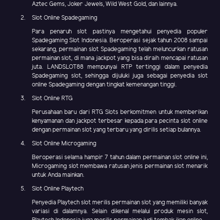
Aztec Gems, Joker Jewels, Wild West Gold, dan lainnya.
Slot Online Spadegaming
Para penaruh slot pastinya mengetahui penyedia populer
Spadegaming Slot Indonesia. Beroperasi sejak tahun 2008 sampai
sekarang, permainan slot Spadegaming telah meluncurkan ratusan
permainan slot, di mana jackpot yang bisa diraih mencapai ratusan
juta. LANDSLOT88 mempunyai RTP tertinggi dalam penyedia
Spadegaming slot, sehingga dijuluki juga sebagai penyedia slot
online Spadegaming dengan tingkat kemenangan tinggi.
Slot Online RTG
Perusahaan baru dari RTG Slots berkomitmen untuk memberikan
kenyamanan dan jackpot terbesar kepada para pecinta slot online
dengan permainan slot yang terbaru yang dirilis setiap bulannya.
Slot Online Microgaming
Beroperasi selama hampir 7 tahun dalam permainan slot online ini,
Microgaming slot membawa ratusan jenis permainan slot menarik
untuk Anda mainkan.
Slot Online Playtech
Penyedia Playtech slot merilis permainan slot yang memiliki banyak
variasi di dalamnya. Selain dikenal melalui produk mesin slot,