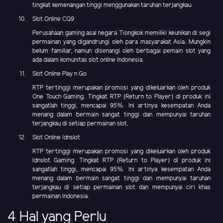
tingkat kemenangan tinggi menggunakan taruhan terjangkau.
Slot Online CQ9
Perusahaan gaming asal negara Tiongkok memiliki keunikan di segi
permainan yang digandrungi oleh para masyarakat Asia. Mungkin
belum familiar, namun disenangi oleh berbagai pemain slot yang
ada dalam komunitas slot online Indonesia.
Slot Online Play n Go
RTP tertinggi merupakan promosi yang dikeluarkan oleh produk
One Touch Gaming. Tingkat RTP (Return to Player) di produk ini
sangatlah tinggi, mencapai 95%. Ini artinya kesempatan Anda
menang dalam bermain sangat tinggi dan mempunyai taruhan
terjangkau di setiap permainan slot.
Slot Online Idnslot
RTP tertinggi merupakan promosi yang dikeluarkan oleh produk
Idnslot Gaming. Tingkat RTP (Return to Player) di produk ini
sangatlah tinggi, mencapai 95%. Ini artinya kesempatan Anda
menang dalam bermain sangat tinggi dan mempunyai taruhan
terjangkau di setiap permainan slot dan mempunyai ciri khas
permainan Indonesia.
4 Hal yang Perlu