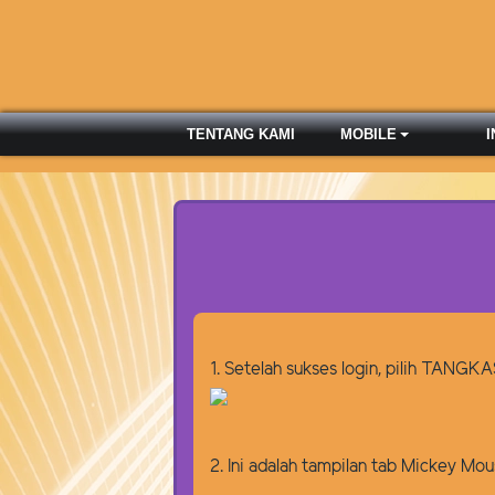
TENTANG KAMI
MOBILE
I
1. Setelah sukses login, pilih TANGKA
2. Ini adalah tampilan tab Mickey M