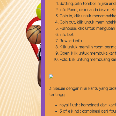
Setting, pilih tombol ini jika
Info Panel, disini anda bisa mel
Coin in, klik untuk menambahka
Coin out, klik untuk memindahk
Fullhouse, klik untuk mengubah 
Info bet
Reward info
Klik untuk memilih room perma
Open, klik untuk membuka kar
Fold, klik untung membuang ka
3. Sesuai dengan nilai kartu yang di
tertinggi
royal flush : kombinasi dari kar
5 of a kind : kombinasi dari fou