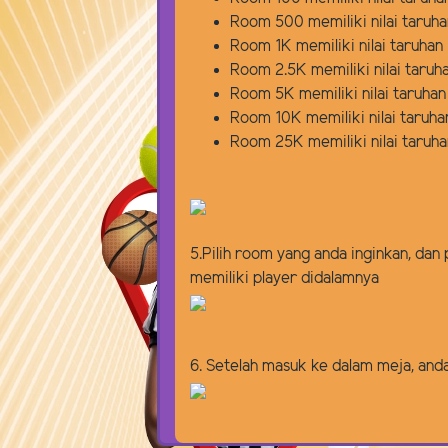
Room 500 memiliki nilai taruh
Room 1K memiliki nilai taruhan
Room 2.5K memiliki nilai taru
Room 5K memiliki nilai taruha
Room 10K memiliki nilai taruh
Room 25K memiliki nilai taruh
5.Pilih room yang anda inginkan, dan p
memiliki player didalamnya
6. Setelah masuk ke dalam meja, 